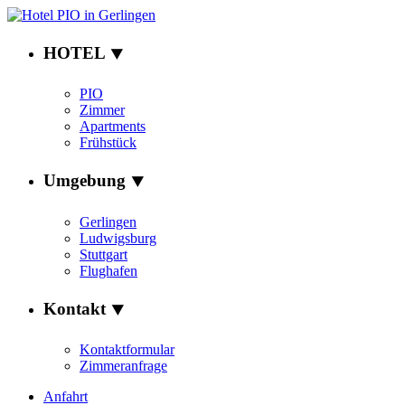
HOTEL ⯆
PIO
Zimmer
Apartments
Frühstück
Umgebung ⯆
Gerlingen
Ludwigsburg
Stuttgart
Flughafen
Kontakt ⯆
Kontaktformular
Zimmeranfrage
Anfahrt