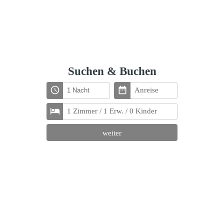
Suchen & Buchen
access_time
date_range
Anreise
hotel
1 Zimmer / 1 Erw. / 0 Kinder
weiter